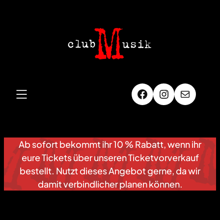
Zum
Inhalt
springen
Facebook
Instagram
E-Mail
Ab sofort bekommt ihr 10 % Rabatt, wenn ihr
eure Tickets über unseren Ticketvorverkauf
bestellt. Nutzt dieses Angebot gerne, da wir
damit verbindlicher planen können.